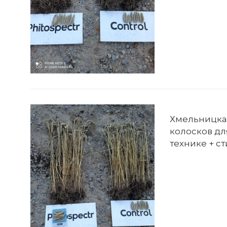
Хмельницкая
колосков д
технике + ст