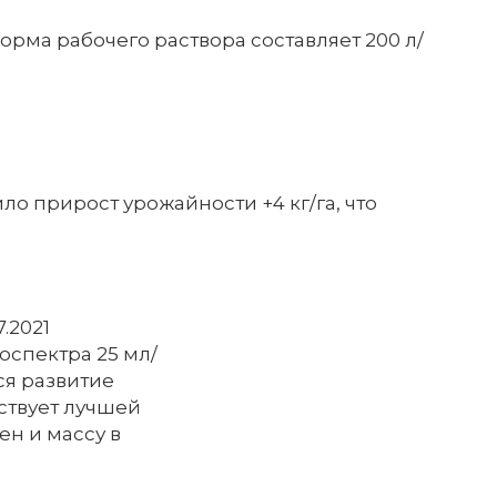
орма рабочего раствора составляет 200 л/
о прирост урожайности +4 кг/га, что
.2021
оспектра 25 мл/
ся развитие
ствует лучшей
ен и массу в