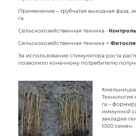
Применение – трубчатая выходная фаза, эк
га.
Сельскохозяйственная техника -
Контрол
Сельскохозяйственная техника +
Фитоспе
За использование стимулятора роста раст
позволило конечному потребителю получи
Хмельницкая
Технология 
га – формир
иммунной си
закладке ге
1000 семян.