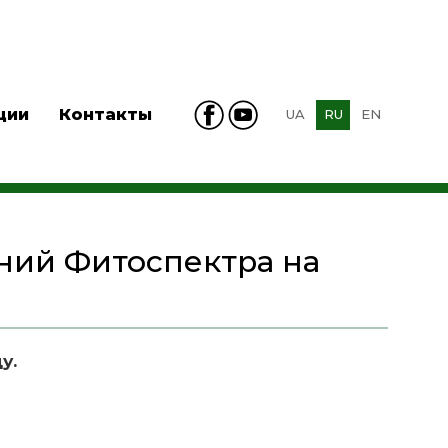
ции
Контакты
UA
RU
EN
ний Фитоспектра на
у.