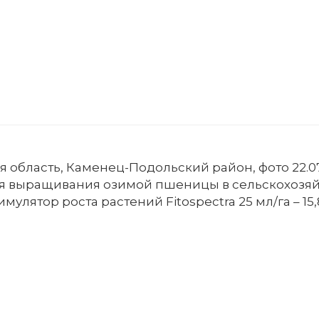
 область, Каменец-Подольский район, фото 22.07.
ля выращивания озимой пшеницы в сельскохозя
имулятор роста растений Fitospectra 25 мл/га – 15,8