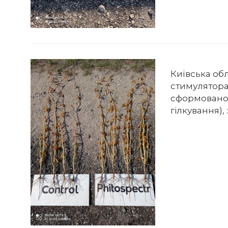
Київська обл
стимулятора 
сформовано 
гілкування),