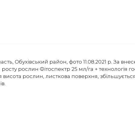
асть, Обухівський район, фото 11.08.2021 р. За вне
росту рослин Фітоспектр 25 мл/га + технологія г
я висота рослин, листкова поверхня, збільшується
ів.