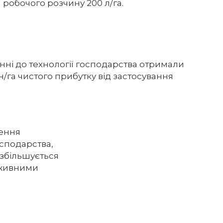
 робочого розчину 200 л/га.
нні до технології господарства отримали
/га чистого прибутку від застосування
сення
осподарства,
 збільшується
оживними