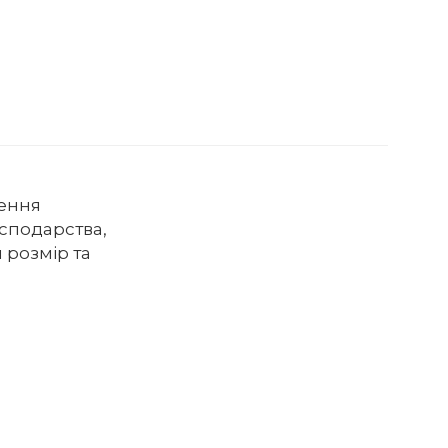
сення
осподарства,
 розмір та