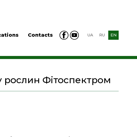
cations
Contacts
UA
RU
EN
у рослин Фітоспектром