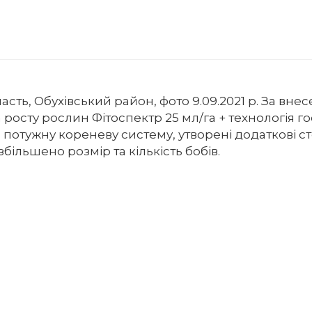
асть, Обухівський район, фото 9.09.2021 р. За вне
росту рослин Фітоспектр 25 мл/га + технологія г
потужну кореневу систему, утворені додаткові ст
 збільшено розмір та кількість бобів.