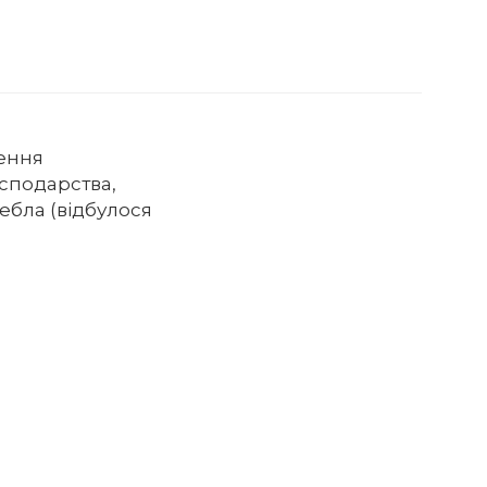
сення
осподарства,
ебла (відбулося