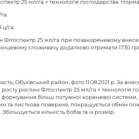
оспектр 25 мл/га + технологія господарства. Норма
/га.
3 ц/га.
н Фітоспектр 25 мл/га при позакореневому внесе
 кінцевому споживачу додатково отримати 1730 грн
асть, Обухівський район, фото 11.08.2021 р. За вне
росту рослин Фітоспектр 25 мл/га + технологія г
я формування більш потужної кореневої системи,
ин та листкова поверхня, покращується обмін п
Збільшується кількість бобів та їх розмір.