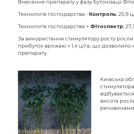
Внесення препарату у фазу бутонізації Фіт
Технологія господарства -
Контроль
: 25,9 ц
Технологія господарства +
Фітоспектр
: 27,
За використання стимулятору росту росли
прибуток врожаю + 1,4 ц/га, що дозволило
препарату.
Київська обл
стимулятора 
відбуваєтьс
висота росл
речовинами. 