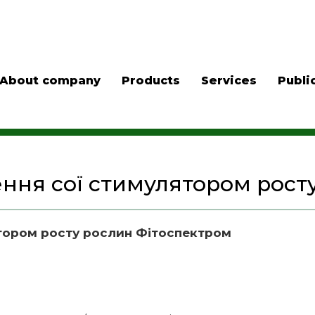
About company
Products
Services
Publi
ння сої стимулятором рост
тором росту рослин Фітоспектром