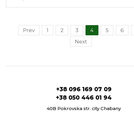
Prev
1
2
3
4
5
6
Next
+38 096 169 07 09
+38 050 446 01 94
40B Pokrovska str. city Chabany